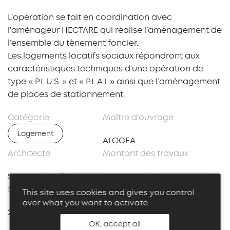
L’opération se fait en coordination avec
l’aménageur HECTARE qui réalise l’aménagement de
l’ensemble du tènement foncier.
Les logements locatifs sociaux répondront aux
caractéristiques techniques d’une opération de
type « P.L.U.S. » et « P.L.A.I. » ainsi que l’aménagement
de places de stationnement.
Catégorie
Maître d'ouvrage
Logement
ALOGEA
Architecte
Montant des travaux
STUDIO K Architectes
3 570 000 € HT
Surface
Avancement
This site uses cookies and gives you control
over what you want to activate
2 778 m² SU
Etudes en cours
OK, accept all