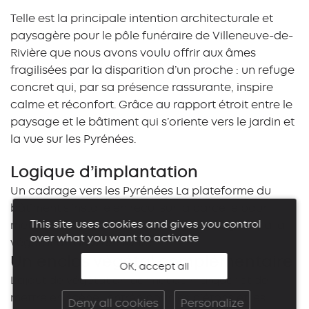
Telle est la principale intention architecturale et
paysagère pour le pôle funéraire de Villeneuve-de-
Rivière que nous avons voulu offrir aux âmes
fragilisées par la disparition d’un proche : un refuge
concret qui, par sa présence rassurante, inspire
calme et réconfort. Grâce au rapport étroit entre le
paysage et le bâtiment qui s’oriente vers le jardin et
la vue sur les Pyrénées.
Logique d’implantation
Un cadrage vers les Pyrénées La plateforme du
bâtiment s’installe en recul sur la parcelle pour
This site uses cookies and gives you control
mettre en scène la vue sur les Pyrénées grâce à la
over what you want to activate
végétation déjà existante.
Un enclos végétal complémentaire
OK, accept all
L’ajout de végétation permet de marquer et de
mettre en scène l’entrée pour les piétons et les
Deny all cookies
Personalize