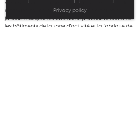
véhicules sur la parcelle. Des haies permettent de
masquer les véhicules depuis le bâtiment et les
Privacy policy
jardins. Masquer les bâtiments proches et lointains :
les bâtiments de la zone d’activité et la fabrique de
béton.
Côté crématorium, on arrive dans un hall qui s’ouvre
largement sur la grande salle lui donnant ainsi une
plus grande capacité. Un accès aux services
(bureaux, salle de café, sanitaires) se fait par le
côté, plus discrètement afin de pas perturber la
solennité du lieu. Dans la salle de cérémonie,
éclairée d’un côté par un patio planté, de l’autre par
la lumière filtrée d’un moucharabieh, le défunt est
placé au centre d’un volume qui semble creusé
dans le marbre pour lui offrir une lumière douce et
propice aux derniers instants d’une présence.