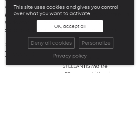
unique, des entités aujourd’hui disséminées sur
This site uses cookies and gives you control
over what you want to activate
plusieurs sites franciliens (Rueil, Vélizy, Sochaux), à
s’adapter aux nouveaux besoins de ses
OK, accept all
collaborateurs et à créer une véritable vitrine.
Deny all cookies
Personalize
Catégorie
Maître d'ouvrage
Tertiaire
Privacy policy
Client : Groupe
STELLANTIS Maitre
d’Ouvrage délégué :
STARDUS CAMPUS
Architecte
Montant des travaux
Groupe Patriarche
80 000 000 € HT
Surface
Avancement
40 000 m² SP
Chantier en cours